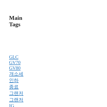
Main
Tags
GLC
GV70
GV80
개소세
인하
종료
그랜저
그랜저
IG