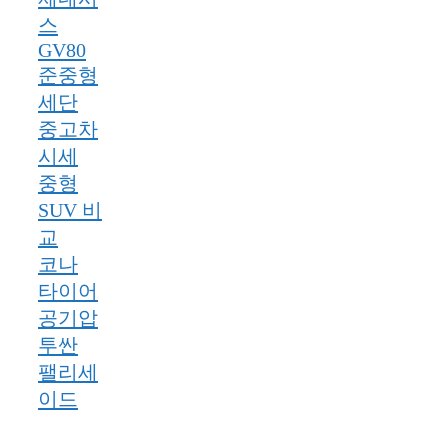
스
GV80
준중형
세단
중고차
시세
중형
SUV 비
교
코나
타이어
공기압
투싼
팰리세
이드