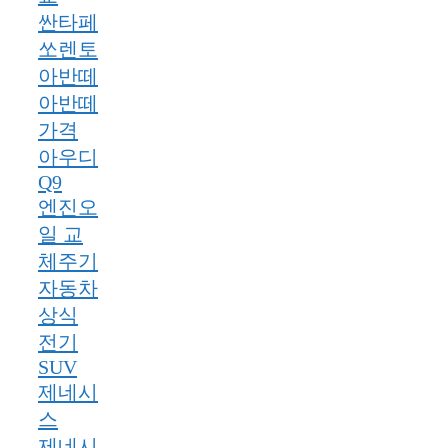
싼타페
쏘렌토
아반떼
아반떼
가격
아우디
Q9
엔진오
일 교
체주기
자동차
상식
전기
SUV
제네시
스
제네시