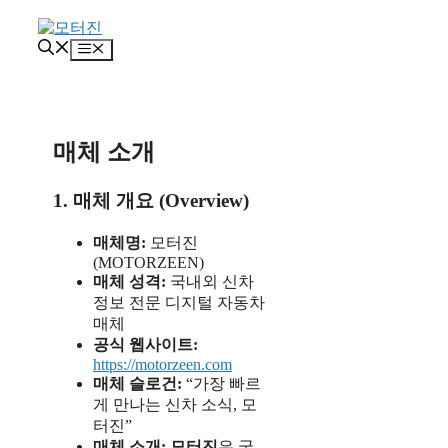
컨
텐
메
츠
뉴
로
건
너
뛰
매체 소개
기
1. 매체 개요 (Overview)
매체명:
모터진
(MOTORZEEN)
매체 성격:
국내외 신차
정보 전문 디지털 자동차
매체
공식 웹사이트:
https://motorzeen.com
매체 슬로건:
“가장 빠르
게 만나는 신차 소식, 모
터진”
매체 소개:
모터진
은 국