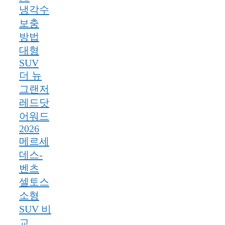
냉각수
보충
방법
대형
SUV
더 뉴
그랜저
레드닷
어워드
2026
메르세
데스-
벤츠
셀토스
소형
SUV 비
교