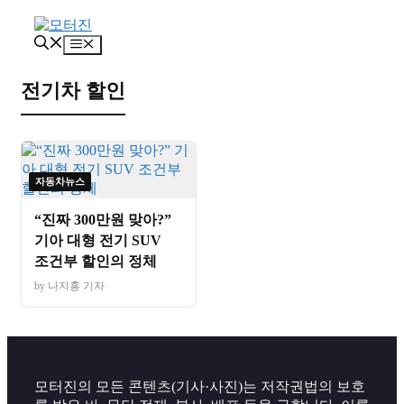
컨
텐
메
츠
뉴
로
전기차 할인
건
너
뛰
기
자동차뉴스
“진짜 300만원 맞아?”
기아 대형 전기 SUV
조건부 할인의 정체
by 나지홍 기자
모터진의 모든 콘텐츠(기사·사진)는 저작권법의 보호