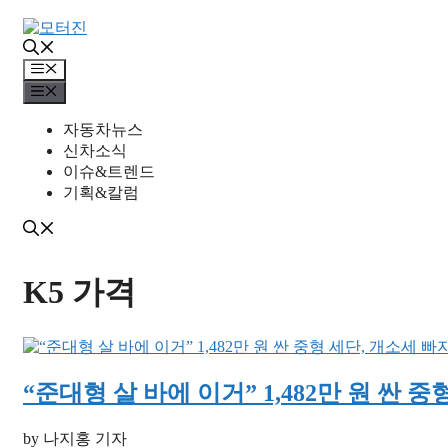
컨
텐
츠
메
로
뉴
메
건
뉴
너
자동차뉴스
뛰
신차소식
기
이슈&트렌드
기획&칼럼
K5 가격
“준대형 살 바에 이거” 1,482만 원 싼
by 나지홍 기자