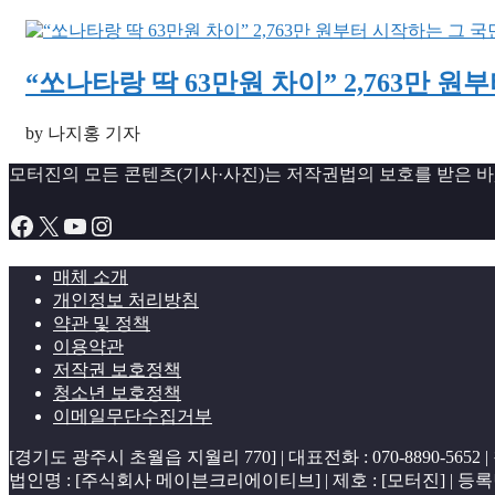
“쏘나타랑 딱 63만원 차이” 2,763만 
by 나지홍 기자
모터진의 모든 콘텐츠(기사·사진)는 저작권법의 보호를 받은 바, 
Facebook
X
YouTube
Instagram
매체 소개
개인정보 처리방침
약관 및 정책
이용약관
저작권 보호정책
청소년 보호정책
이메일무단수집거부
[경기도 광주시 초월읍 지월리 770] | 대표전화 : 070-8890-565
법인명 : [주식회사 메이븐크리에이티브] | 제호 : [모터진] | 등록번호 : [