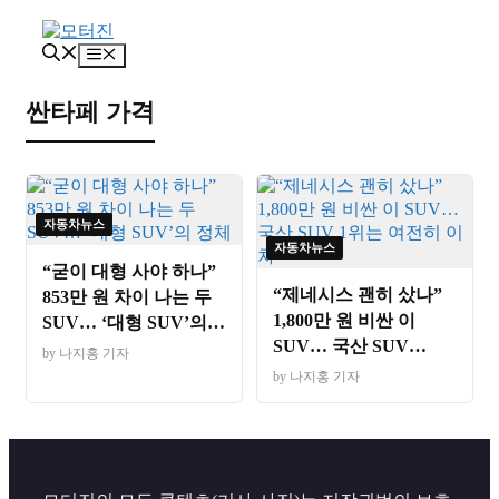
컨
텐
메
츠
뉴
로
싼타페 가격
건
너
뛰
기
자동차뉴스
자동차뉴스
“굳이 대형 사야 하나”
“제네시스 괜히 샀나”
853만 원 차이 나는 두
1,800만 원 비싼 이
SUV… ‘대형 SUV’의
SUV… 국산 SUV
정체
by 나지홍 기자
1위는 여전히 이 차
by 나지홍 기자