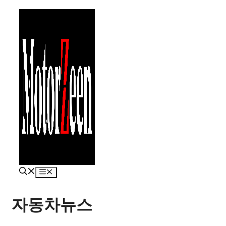
컨
텐
츠
로
건
너
뛰
기
메
뉴
자동차뉴스