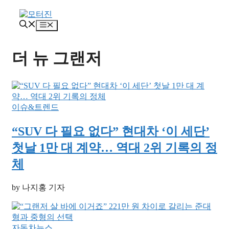
컨
텐
메
츠
뉴
로
건
더 뉴 그랜저
너
뛰
기
이슈&트렌드
“SUV 다 필요 없다” 현대차 ‘이 세단’
첫날 1만 대 계약… 역대 2위 기록의 정
체
by 나지홍 기자
자동차뉴스