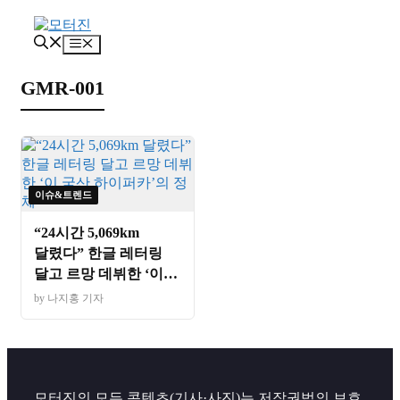
컨
텐
메
츠
뉴
로
GMR-001
건
너
뛰
기
이슈&트렌드
“24시간 5,069km
달렸다” 한글 레터링
달고 르망 데뷔한 ‘이
국산 하이퍼카’의 정체
by 나지홍 기자
모터진의 모든 콘텐츠(기사·사진)는 저작권법의 보호