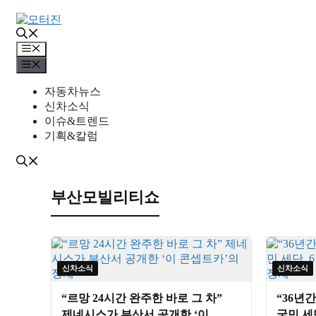
컨
텐
츠
메
로
뉴
메
건
뉴
너
자동차뉴스
뛰
신차소식
기
이슈&트렌드
기획&칼럼
부산모빌리티쇼
신차소식
신차소식
“르망 24시간 완주한 바로 그 차”
“36년간
제네시스가 부산서 공개한 ‘이
국민 세