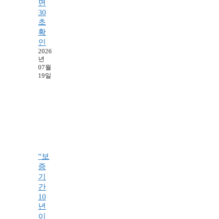
면
30
초
확
인
2026
년
07월
19일
“보
증
기
간
10
년
이