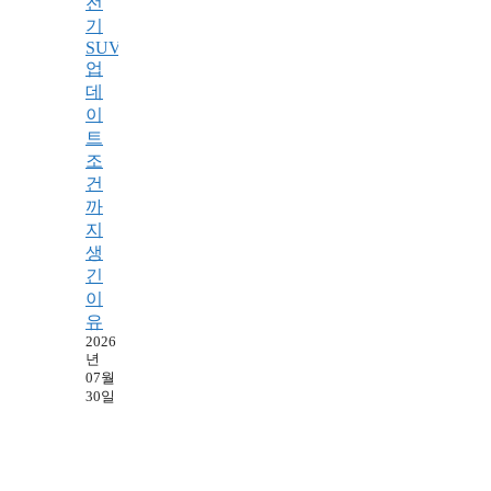
전
기
SUV,
업
데
이
트
조
건
까
지
생
긴
이
유
2026
년
07월
30일