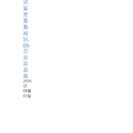
년
일
본
중
형
세
단,
6%
인
상
의
정
체
2026
년
08월
02일