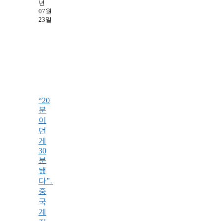
년
07월
23일
“20
분
이
던
게
30
분
됐
다”…
중
국
계