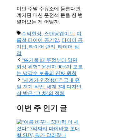
이번 주말 주유소에 들른다면,
계기판 대신 운전석 문을 한 번
열어보는 게 어떨까.
태
수막현상
,
스탠딩웨이브
,
여
그
름철 타이어 공기압
,
타이어 공
기압
,
타이어 관리
,
타이어 점
검
“뜨거울 때 뚜껑부터 열면
화상 위험” 운전자 90%가 모르
는 냉각수 보충의 진짜 원칙
“세계가 인정했다” 국내 유
일 전기 픽업, 세계 3대 디자인
상 받은 ‘그 차’의 정체
이번 주 인기 글