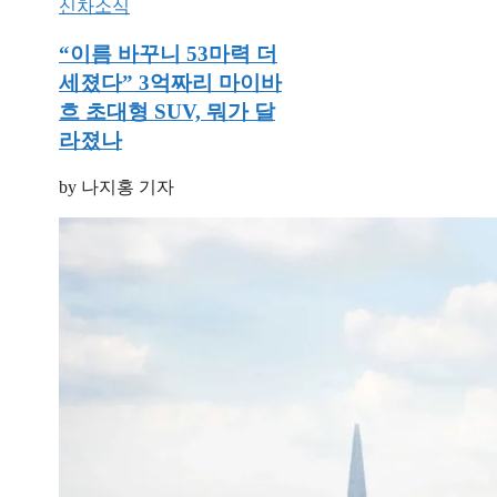
신차소식
“이름 바꾸니 53마력 더
세졌다” 3억짜리 마이바
흐 초대형 SUV, 뭐가 달
라졌나
by 나지홍 기자