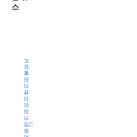
스
“6
개
월
마
다
갈
아
야
하
나
요?”
에
어