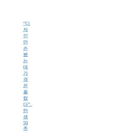
“디
자
인
만
손
봤
는
데
가
격
은
올
랐
다”…
탄
생
50
주