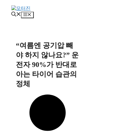
컨
텐
메
츠
뉴
로
건
너
뛰
“여름엔 공기압 빼
기
야 하지 않나요?” 운
전자 90%가 반대로
아는 타이어 습관의
정체