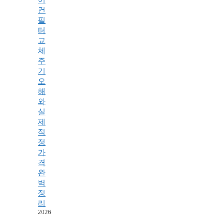
컨
필
터
교
체
주
기
오
해
와
실
제
적
정
가
격
완
벽
정
리
2026