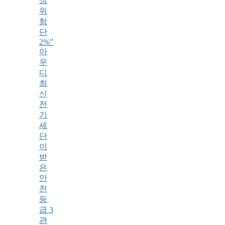
상
위
험
단
2%”
아
우
디
최
신
전
기
세
단
이
받
은
안
전
등
급 3
관