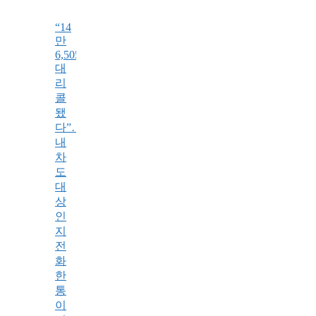
“14
만
6,505
대
리
콜
됐
다”…
내
차
도
대
상
인
지
전
화
한
통
이