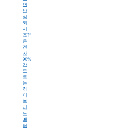
면
안
심
되
시
죠?”
운
전
자
90%
가
모
르
는
하
이
브
리
드
배
터