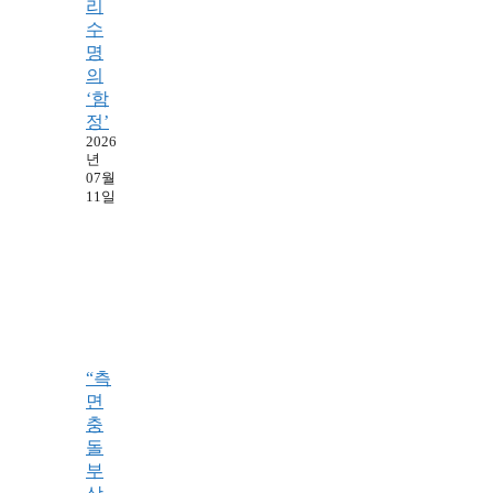
리
수
명
의
‘함
정’
2026
년
07월
11일
“측
면
충
돌
부