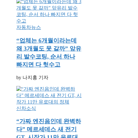
자동차뉴스
“업체는 6개월이라는데
왜 3개월도 못 갈까” 앞유
리 발수코팅, 순서 하나
빠지면 다 헛수고
by 나지홍 기자
신차소식
“가짜 엔진음인데 완벽하
다” 메르세데스 새 전기
GT, 시작가 11만 유로대