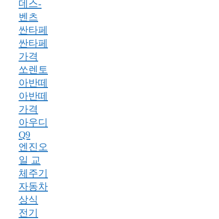
데스-
벤츠
싼타페
싼타페
가격
쏘렌토
아반떼
아반떼
가격
아우디
Q9
엔진오
일 교
체주기
자동차
상식
전기