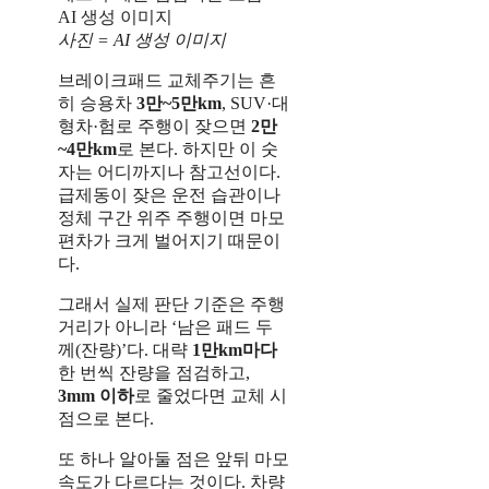
사진 = AI 생성 이미지
브레이크패드 교체주기는 흔
히 승용차
3만~5만km
, SUV·대
형차·험로 주행이 잦으면
2만
~4만km
로 본다. 하지만 이 숫
자는 어디까지나 참고선이다.
급제동이 잦은 운전 습관이나
정체 구간 위주 주행이면 마모
편차가 크게 벌어지기 때문이
다.
그래서 실제 판단 기준은 주행
거리가 아니라 ‘남은 패드 두
께(잔량)’다. 대략
1만km마다
한 번씩 잔량을 점검하고,
3mm 이하
로 줄었다면 교체 시
점으로 본다.
또 하나 알아둘 점은 앞뒤 마모
속도가 다르다는 것이다. 차량