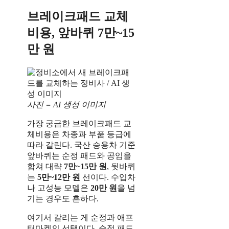
브레이크패드 교체
비용, 앞바퀴 7만~15
만 원
사진 = AI 생성 이미지
가장 궁금한 브레이크패드 교
체비용은 차종과 부품 등급에
따라 갈린다. 국산 승용차 기준
앞바퀴는 순정 패드와 공임을
합쳐 대략
7만~15만 원
, 뒷바퀴
는
5만~12만 원
선이다. 수입차
나 고성능 모델은
20만 원
을 넘
기는 경우도 흔하다.
여기서 갈리는 게 순정과 애프
터마켓의 선택이다. 순정 패드