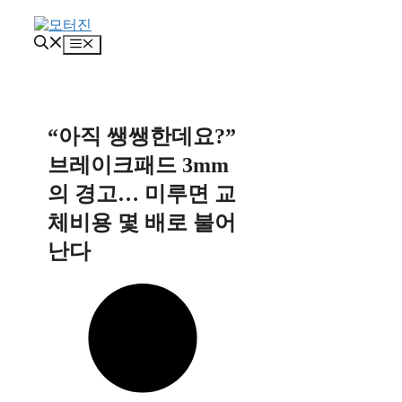
컨
텐
메
츠
뉴
로
건
너
뛰
“아직 쌩쌩한데요?”
기
브레이크패드 3mm
의 경고… 미루면 교
체비용 몇 배로 불어
난다