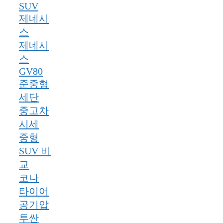
SUV
제네시
스
제네시
스
GV80
준중형
세단
중고차
시세
중형
SUV 비
교
코나
타이어
공기압
투싼