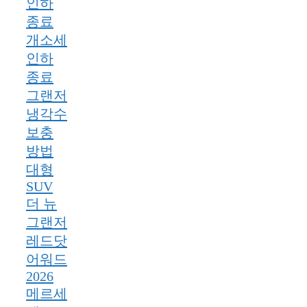
인하
종료
개소세
인하
종료
그랜저
냉각수
보충
방법
대형
SUV
더 뉴
그랜저
레드닷
어워드
2026
메르세