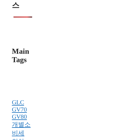
스
Main
Tags
GLC
GV70
GV80
개별소
비세