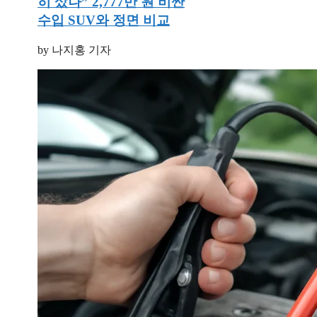
히 샀나” 2,777만 원 비싼
수입 SUV와 정면 비교
by 나지홍 기자