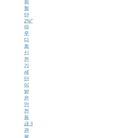
위
험
단
2%”
아
우
디
최
신
전
기
세
단
이
받
은
안
전
등
급 3
관
왕