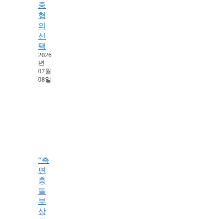
중
형
의
선
택
2026
년
07월
08일
“측
면
충
돌
부
상