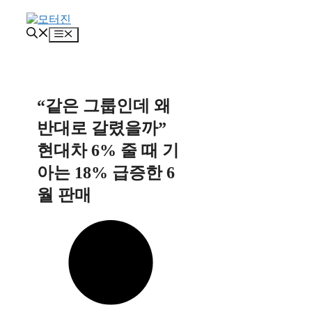
컨
텐
메
츠
뉴
로
건
너
뛰
“같은 그룹인데 왜
기
반대로 갈렸을까”
현대차 6% 줄 때 기
아는 18% 급증한 6
월 판매