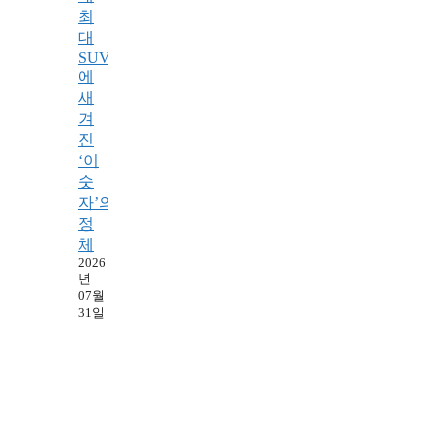
최
대
SUV
에
새
겨
진
‘이
숫
자’의
정
체
2026
년
07월
31일