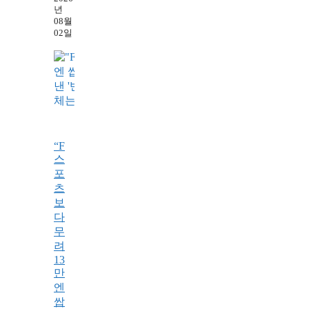
년
08월
02일
“F
스
포
츠
보
다
무
려
13
만
엔
쌉