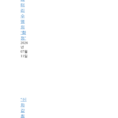
터
리
수
명
의
‘함
정’
2026
년
07월
11일
“신
차
값
최