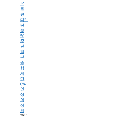
은
올
랐
다”…
탄
생
50
주
년
일
본
중
형
세
단,
6%
인
상
의
정
체
2026