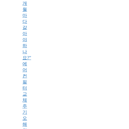
개
월
마
다
갈
아
야
하
나
요?”
에
어
컨
필
터
교
체
주
기
오
해