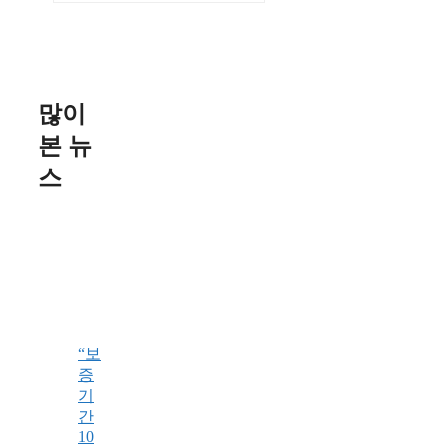
많이
본 뉴
스
“보
증
기
간
10