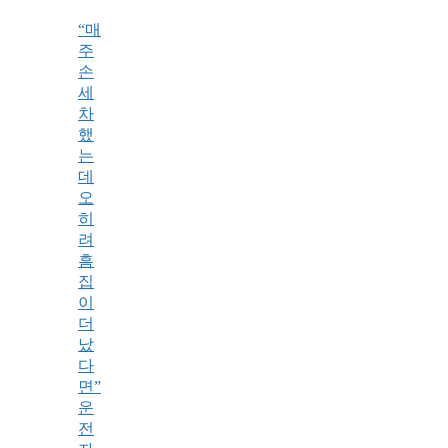
“매
주
손
세
차
했
는
데
오
히
려
흠
집
이
더
났
다
면”
운
전