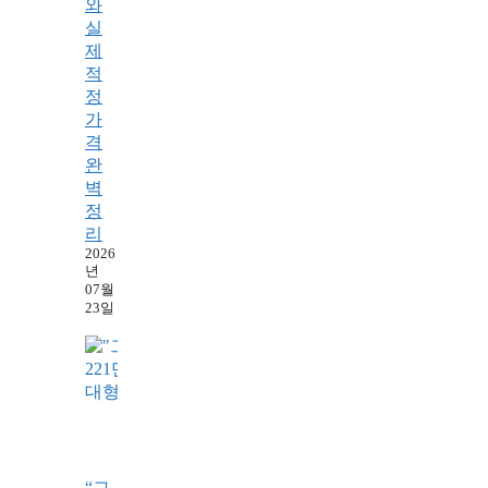
와
실
제
적
정
가
격
완
벽
정
리
2026
년
07월
23일
“그