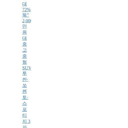
대
72%
뚝”
2,000
만
원
대
중
고
중
형
SUV,
투
싼·
쏘
렌
토·
스
포
티
지 3
파