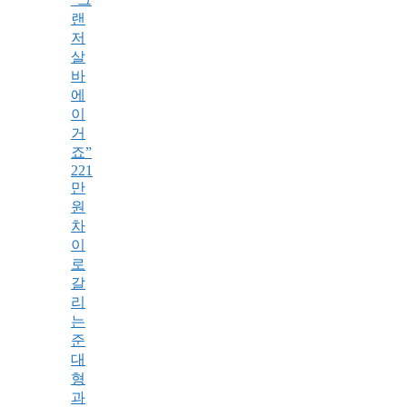
랜
저
살
바
에
이
거
죠”
221
만
원
차
이
로
갈
리
는
준
대
형
과