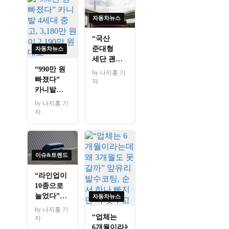
자동차뉴스
“국산
준대형
자동차뉴스
세단 괜히
샀나”
“990만 원
by 나지홍 기
2,385만원
빠졌다”
자
더 비싼
카니발
독일 세단,
4세대
by 나지홍 기
그 값의
중고,
자
정체는
3,180만
원이
2,190만
원대로
이슈&트렌드
“라인업이
10종으로
늘었다”
자동차뉴스
기아
by 나지홍 기
전기차
“업체는
자
대개편,
6개월이라는데