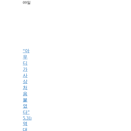
09일
“아
우
디
가
사
상
처
음
붙
였
다”
5.31m
역
대