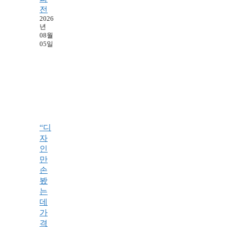
전
2026
년
08월
05일
“디
자
인
만
손
봤
는
데
가
격