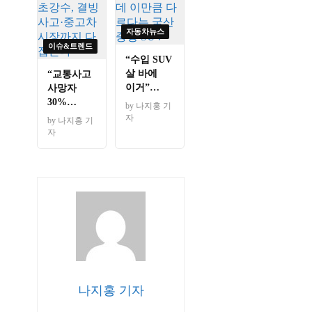
자동차뉴스
이슈&트렌드
“수입 SUV
살 바에
“교통사고
이거”
사망자
4,593만 원
30%
by 나지홍 기
싼데
줄인다”
자
by 나지홍 기
이만큼
정부
자
다르다는
초강수,
국산 중형
결빙사고·
SUV
중고차
시장까지
다 잡는다
나지홍 기자