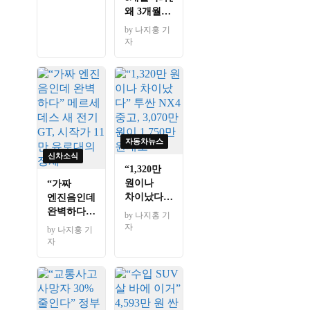
PV5부터
왜 3개월도
EV6까지
못 갈까”
by 나지홍 기
가격
앞유리
자
총정리
발수코팅,
순서 하나
빠지면 다
헛수고
자동차뉴스
신차소식
“1,320만
원이나
“가짜
차이났다”
엔진음인데
투싼 NX4
완벽하다”
by 나지홍 기
중고,
메르세데스
자
by 나지홍 기
3,070만
새 전기
자
원이
GT, 시작가
1,750만
11만
원대로
유로대의
정체