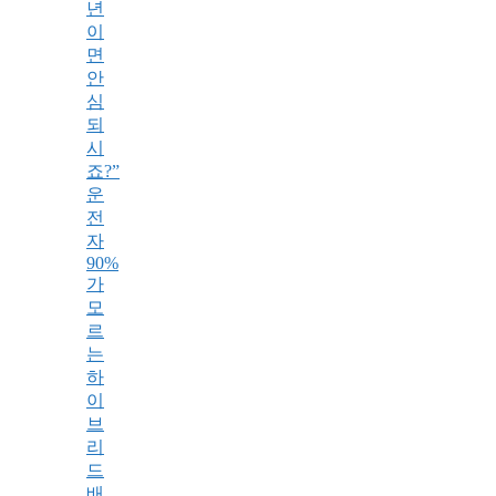
년
이
면
안
심
되
시
죠?”
운
전
자
90%
가
모
르
는
하
이
브
리
드
배