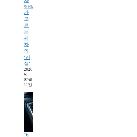
자
90%
가
모
르
는
세
차
의
‘진
실’
2026
년
07월
11일
“6