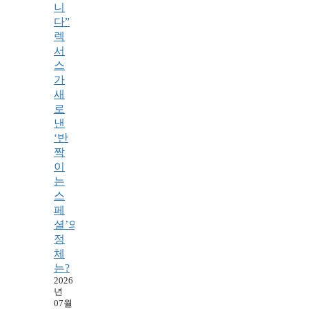
니
다”
렉
서
스
가
새
로
낸
‘반
짝
이
는
스
페
셜’의
정
체
는?
2026
년
07월