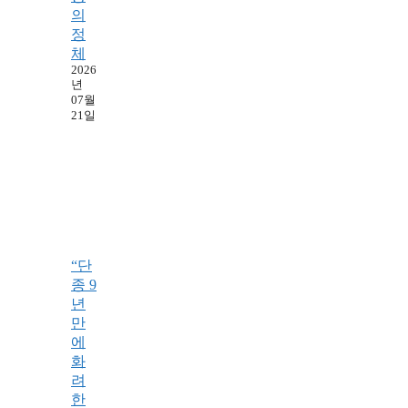
의
정
체
2026
년
07월
21일
“단
종 9
년
만
에
화
려
한