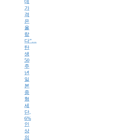
데
가
격
은
올
랐
다”…
탄
생
50
주
년
일
본
중
형
세
단,
6%
인
상
의