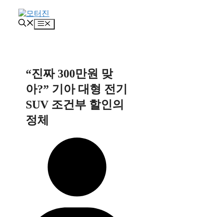
컨
텐
메
츠
뉴
로
건
너
뛰
“진짜 300만원 맞
기
아?” 기아 대형 전기
SUV 조건부 할인의
정체