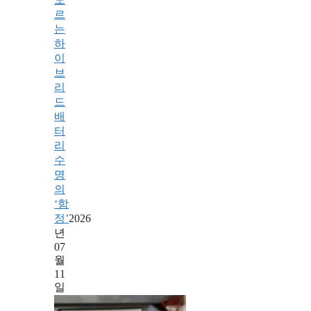
르
는
하
이
브
리
드
배
터
리
수
명
의
‘함
정’
2026
년
07
월
11
일