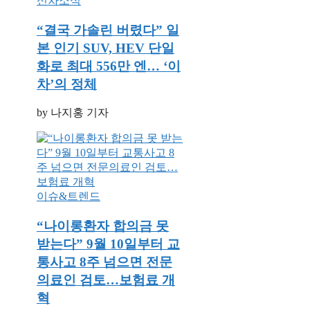
신차소식
“결국 가솔린 버렸다” 일
본 인기 SUV, HEV 단일
화로 최대 556만 엔… ‘이
차’의 정체
by 나지홍 기자
이슈&트렌드
“나이롱환자 합의금 못
받는다” 9월 10일부터 교
통사고 8주 넘으면 전문
의료인 검토…보험료 개
혁