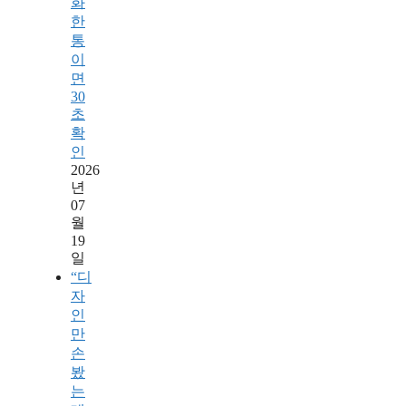
화
한
통
이
면
30
초
확
인
2026
년
07
월
19
일
“디
자
인
만
손
봤
는