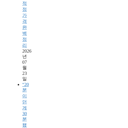
적
정
가
격
완
벽
정
리
2026
년
07
월
23
일
“20
분
이
던
게
30
분
됐