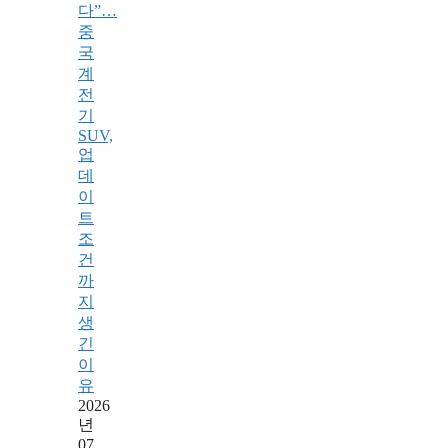
다”…
중
국
계
전
기
SUV,
업
데
이
트
조
건
까
지
생
긴
이
유
2026
년
07