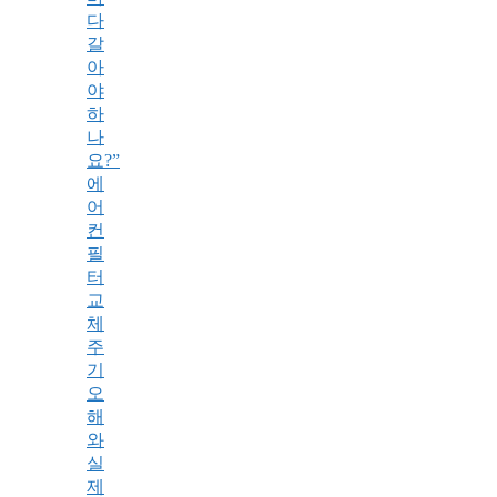
다
갈
아
야
하
나
요?”
에
어
컨
필
터
교
체
주
기
오
해
와
실
제