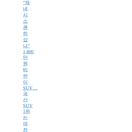
“제
네
시
스
괜
히
샀
나”
1,800
만
원
비
싼
이
SUV…
국
산
SUV
1위
는
여
전