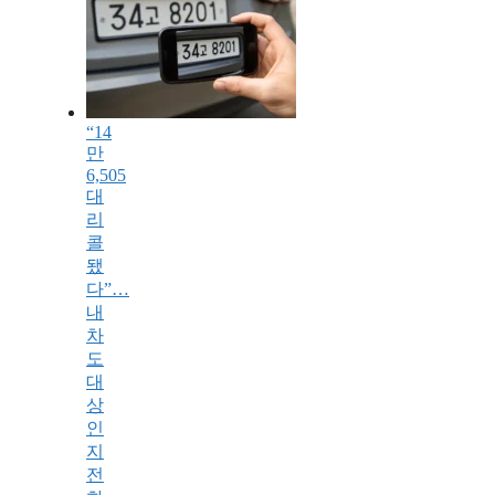
“14
만
6,505
대
리
콜
됐
다”…
내
차
도
대
상
인
지
전