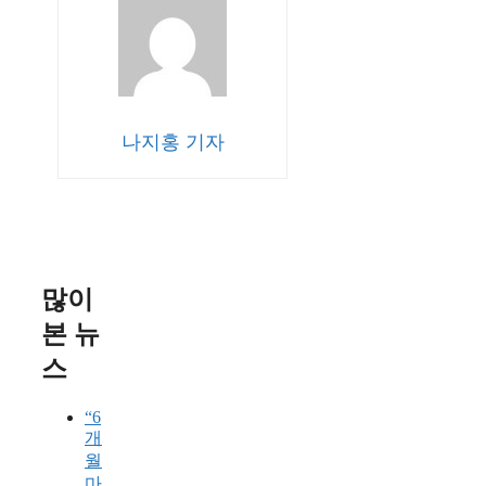
나지홍 기자
많이
본 뉴
스
“6
개
월
마