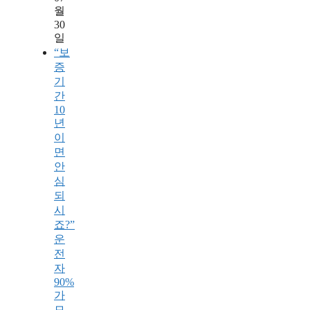
월
30
일
“보
증
기
간
10
년
이
면
안
심
되
시
죠?”
운
전
자
90%
가
모